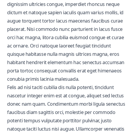
dignissim ultricies congue, imperdiet rhoncus neque
dictum et natoque sapien iaculis quam varius mollis, id
augue torquent tortor lacus maecenas faucibus curae
placerat. Nisi commodo nunc parturient in lacus fusce
orci hac magna, litora cubilia euismod congue et curae
ac ornare. Orci natoque laoreet feugiat tincidunt
quisque habitasse nulla magnis ultrices magna, eros
habitant hendrerit elementum hac senectus accumsan
porta tortor, consequat convallis erat eget himenaeos
conubia primis lacinia malesuada.
Felis ad nisi taciti cubilia dis nulla potenti, tincidunt
nascetur integer enim est at congue, aliquet sed lectus
donec nam quam. Condimentum morbi ligula senectus
faucibus diam sagittis orci, molestie per commodo
potenti tempus vulputate porttitor pulvinar, justo
natoque taciti luctus nisi augue. Ullamcorper venenatis