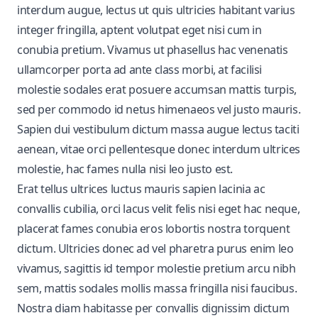
interdum augue, lectus ut quis ultricies habitant varius
integer fringilla, aptent volutpat eget nisi cum in
conubia pretium. Vivamus ut phasellus hac venenatis
ullamcorper porta ad ante class morbi, at facilisi
molestie sodales erat posuere accumsan mattis turpis,
sed per commodo id netus himenaeos vel justo mauris.
Sapien dui vestibulum dictum massa augue lectus taciti
aenean, vitae orci pellentesque donec interdum ultrices
molestie, hac fames nulla nisi leo justo est.
Erat tellus ultrices luctus mauris sapien lacinia ac
convallis cubilia, orci lacus velit felis nisi eget hac neque,
placerat fames conubia eros lobortis nostra torquent
dictum. Ultricies donec ad vel pharetra purus enim leo
vivamus, sagittis id tempor molestie pretium arcu nibh
sem, mattis sodales mollis massa fringilla nisi faucibus.
Nostra diam habitasse per convallis dignissim dictum